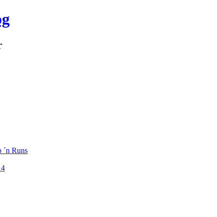
og
r
p ´n Runs
14