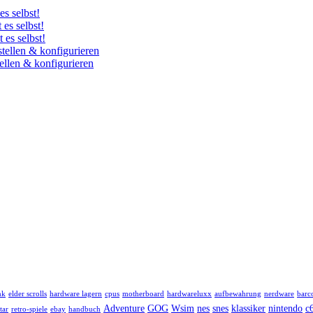
es selbst!
 es selbst!
 es selbst!
tellen & konfigurieren
ellen & konfigurieren
nk
elder scrolls
hardware lagern
cpus
motherboard
hardwareluxx
aufbewahrung
nerdware
barco
Adventure
GOG
Wsim
nes
snes
klassiker
nintendo
c
tar
retro‑spiele
ebay
handbuch