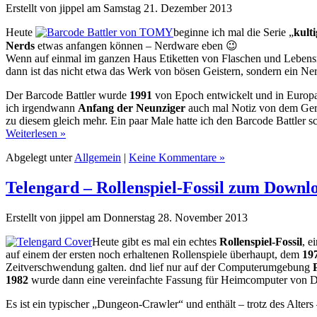
Erstellt von jippel am Samstag 21. Dezember 2013
Heute
beginne ich mal die Serie „
kult
Nerds
etwas anfangen können – Nerdware eben 😉
Wenn auf einmal im ganzen Haus Etiketten von Flaschen und Lebensm
dann ist das nicht etwa das Werk von bösen Geistern, sondern ein Ner
Der Barcode Battler wurde
1991
von Epoch entwickelt und in Europ
ich irgendwann
Anfang der Neunziger
auch mal Notiz von dem Gerä
zu diesem gleich mehr. Ein paar Male hatte ich den Barcode Battler 
Weiterlesen »
Abgelegt unter
Allgemein
|
Keine Kommentare »
Telengard – Rollenspiel-Fossil zum Downl
Erstellt von jippel am Donnerstag 28. November 2013
Heute gibt es mal ein echtes
Rollenspiel-Fossil
, e
auf einem der ersten noch erhaltenen Rollenspiele überhaupt, dem
19
Zeitverschwendung galten. dnd lief nur auf der Computerumgebung
1982
wurde dann eine vereinfachte Fassung für Heimcomputer von 
Es ist ein typischer „Dungeon-Crawler“ und enthält – trotz des Alte