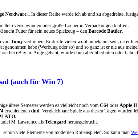
ige Nerdware
„. In dieser Reihe werde ich ab und zu abgedrehte, lustig
itteln verschwinden oder große Löcher in Verpackungen klaffen,
d sucht Futter für sein neues Spielzeug – den
Barcode Battler
.
a von
Tomy
vertrieben. Er dürfte vielen wohl unbekannt sein, da er h
t genommen habe (Werbung oder so) und so ganz ist er nie aus mein
schon bei eBay im Auge gehabt, wurde dann aber überboten oder habe die
oad (auch für Win 7)
inige ältere Semester werden es vielleicht noch vom
C64
oder
Apple II
74
erschienenen
dnd
. Vergleichbare Spiele aus diesen Tagen wurden le
PLATO
.
Daniel M. Lawrence als
Telengard
herausgebracht.
rs – schon viele Elemente von modernen Rollenspielen. So kann man
Wei