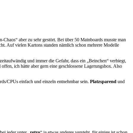
n-Chaos“ aber zu sehr gestört. Bei über 50 Mainboards musste man
ht. Auf vielen Kartons standen nämlich schon mehrere Modelle
 zeitaufwändig und immer die Gefahr, dass ein „Beinchen“ verbiegt,
offen, ich hätte aber gern eine geschlossene Lagerungsbox. Also
oards/CPUs einfach und einzeln entnehmbar sein.
Platzsparend
und
ei jeder unter „
retro
“ ja etwas anderes versteht, für einige ist schon