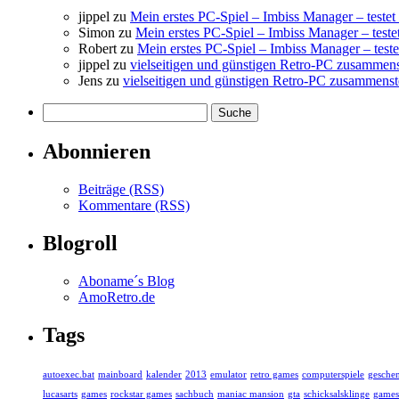
jippel
zu
Mein erstes PC-Spiel – Imbiss Manager – testet 
Simon
zu
Mein erstes PC-Spiel – Imbiss Manager – testet
Robert
zu
Mein erstes PC-Spiel – Imbiss Manager – testet
jippel
zu
vielseitigen und günstigen Retro-PC zusammens
Jens
zu
vielseitigen und günstigen Retro-PC zusammenst
Abonnieren
Beiträge (RSS)
Kommentare (RSS)
Blogroll
Aboname´s Blog
AmoRetro.de
Tags
autoexec.bat
mainboard
kalender
2013
emulator
retro games
computerspiele
gesche
lucasarts
games
rockstar games
sachbuch
maniac mansion
gta
schicksalsklinge
games