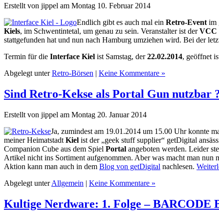
Erstellt von jippel am Montag 10. Februar 2014
Endlich gibt es auch mal ein
Retro-Event
im 
Kiels
, im Schwentintetal, um genau zu sein. Veranstalter ist der
VCC (
stattgefunden hat und nun nach Hamburg umziehen wird. Bei der let
Termin für die
Interface Kiel
ist Samstag, der
22.02.2014
, geöffnet 
Abgelegt unter
Retro-Börsen
|
Keine Kommentare »
Sind Retro-Kekse als Portal Gun nutzbar 
Erstellt von jippel am Montag 20. Januar 2014
Ja, zumindest am 19.01.2014 um 15.00 Uhr konnte ma
meiner Heimatstadt
Kiel
ist der „geek stuff supplier“ getDigital ansäs
Companion Cube aus dem Spiel
Portal
angeboten werden. Leider stel
Artikel nicht ins Sortiment aufgenommen. Aber was macht man nun 
Aktion kann man auch in dem
Blog von getDigital
nachlesen.
Weiterl
Abgelegt unter
Allgemein
|
Keine Kommentare »
Kultige Nerdware: 1. Folge – BARCOD