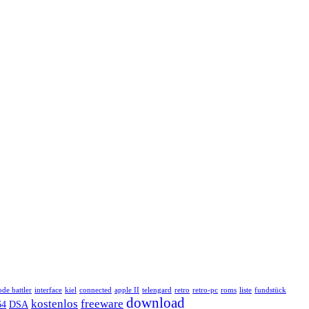
de battler
interface
kiel
connected
apple II
telengard
retro
retro‑pc
roms
liste
fundstück
download
kostenlos
freeware
64
DSA