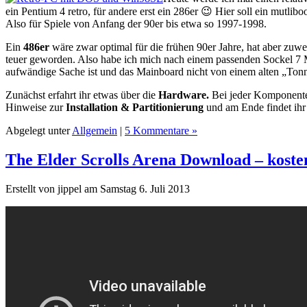
ein Pentium 4 retro, für andere erst ein 286er 😉 Hier soll ein mutlibo
Also für Spiele von Anfang der 90er bis etwa so 1997-1998.
Ein
486er
wäre zwar optimal für die frühen 90er Jahre, hat aber zuw
teuer geworden. Also habe ich mich nach einem passenden Sockel 7 M
aufwändige Sache ist und das Mainboard nicht von einem alten „Ton
Zunächst erfahrt ihr etwas über die
Hardware.
Bei jeder Komponente 
Hinweise zur
Installation & Partitionierung
und am Ende findet ih
Abgelegt unter
Allgemein
|
5 Kommentare »
The Elder Scrolls Arena Download – kost
Erstellt von jippel am Samstag 6. Juli 2013