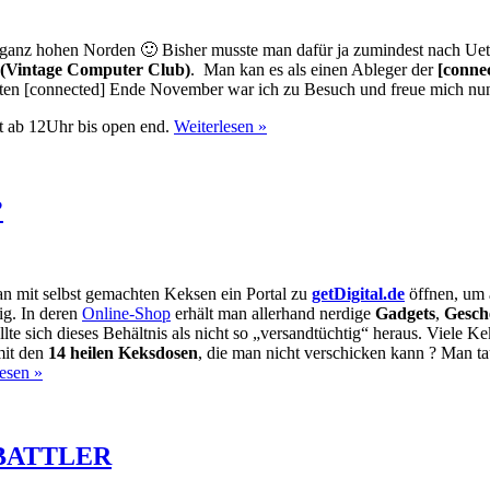
ganz hohen Norden 🙂 Bisher musste man dafür ja zumindest nach Uet
Vintage Computer Club)
. Man kan es als einen Ableger der
[conne
zten [connected] Ende November war ich zu Besuch und freue mich nun
ist ab 12Uhr bis open end.
Weiterlesen »
?
n mit selbst gemachten Keksen ein Portal zu
getDigital.de
öffnen, um 
sig. In deren
Online-Shop
erhält man allerhand nerdige
Gadgets
,
Gesch
lte sich dieses Behältnis als nicht so „versandtüchtig“ heraus. Viele 
mit den
14 heilen Keksdosen
, die man nicht verschicken kann ? Man ta
esen »
E BATTLER