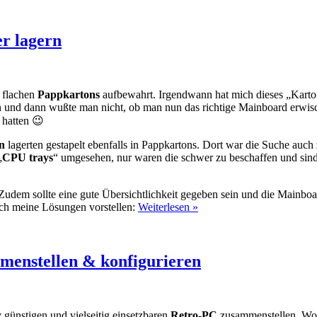
r lagern
 flachen
Pappkartons
aufbewahrt. Irgendwann hat mich dieses „Karto
 und dann wußte man nicht, ob man nun das richtige Mainboard erwisc
 hatten 😉
n
lagerten gestapelt ebenfalls in Pappkartons. Dort war die Suche auch
„
CPU trays
“ umgesehen, nur waren die schwer zu beschaffen und sind 
 Zudem sollte eine gute Übersichtlichkeit gegeben sein und die Mainb
uch meine Lösungen vorstellen:
Weiterlesen »
mmenstellen & konfigurieren
 günstigen und vielseitig einsetzbaren
Retro-PC
zusammenstellen. Wob