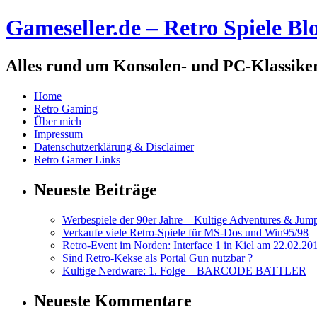
Gameseller.de – Retro Spiele Bl
Alles rund um Konsolen- und PC-Klassike
Home
Retro Gaming
Über mich
Impressum
Datenschutzerklärung & Disclaimer
Retro Gamer Links
Neueste Beiträge
Werbespiele der 90er Jahre – Kultige Adventures & Jum
Verkaufe viele Retro-Spiele für MS-Dos und Win95/98
Retro-Event im Norden: Interface 1 in Kiel am 22.02.20
Sind Retro-Kekse als Portal Gun nutzbar ?
Kultige Nerdware: 1. Folge – BARCODE BATTLER
Neueste Kommentare