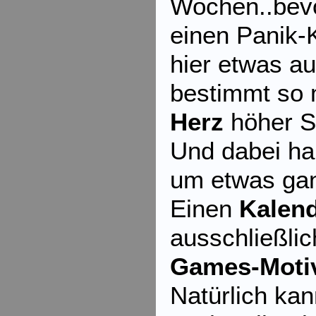
Wochen..bev
einen Panik-K
hier etwas a
bestimmt so
Herz
höher S
Und dabei ha
um etwas gan
Einen
Kalen
ausschließli
Games-Moti
Natürlich ka