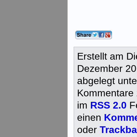
Erstellt am D
Dezember 20
abgelegt unt
Kommentare z
im
RSS 2.0
Fe
einen
Kommen
oder
Trackb