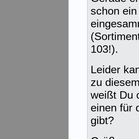
schon ein
eingesam
(Sortimen
103!).
Leider ka
zu diesem
weißt Du o
einen für
gibt?