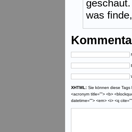
geschaut.
was finde,
Kommentar
XHTML:
Sie können diese Tags be
<acronym title=""> <b> <blockquo
datetime=""> <em> <i> <q cite="