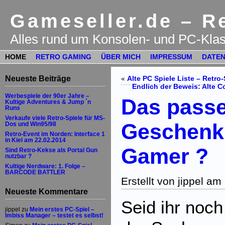
Gameseller.de – Re
Alles rund um Konsolen- und PC-Klas
HOME
RETRO GAMING
ÜBER MICH
IMPRESSUM
DATEN
Neueste Beiträge
«
Alte PC Spiele Liste – Retro
Endlich der Beweis: Alte C
Werbespiele der 90er Jahre –
Das pass
Kultige Adventures & Jump ´n
Runs
Verkaufe viele Retro-Spiele für MS-
Geschenk 
Dos und Win95/98
Retro-Event im Norden: Interface 1
in Kiel am 22.02.2014
Gamer ?
Sind Retro-Kekse als Portal Gun
nutzbar ?
Kultige Nerdware: 1. Folge –
BARCODE BATTLER
Erstellt von jippel 
Neueste Kommentare
Seid ihr noch
jippel
zu
Mein erstes PC-Spiel –
Imbiss Manager – testet es selbst!