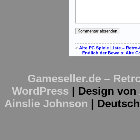
«
Alte PC Spiele Liste – Retro
Endlich der Beweis: Alte C
Gameseller.de – Retro
WordPress
| Design von
Ainslie Johnson
| Deutsc