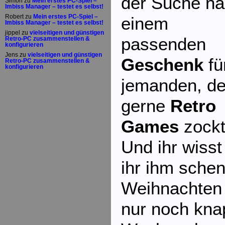
der Suche n
Simon
zu
Mein erstes PC-Spiel –
Imbiss Manager – testet es selbst!
Robert
zu
Mein erstes PC-Spiel –
einem
Imbiss Manager – testet es selbst!
jippel
zu
vielseitigen und günstigen
passenden
Retro-PC zusammenstellen &
konfigurieren
Jens
zu
vielseitigen und günstigen
Geschenk
fü
Retro-PC zusammenstellen &
konfigurieren
jemanden, de
gerne
Retro
Games
zockt
Und ihr wisst
ihr ihm schen
Weihnachten 
nur noch kna