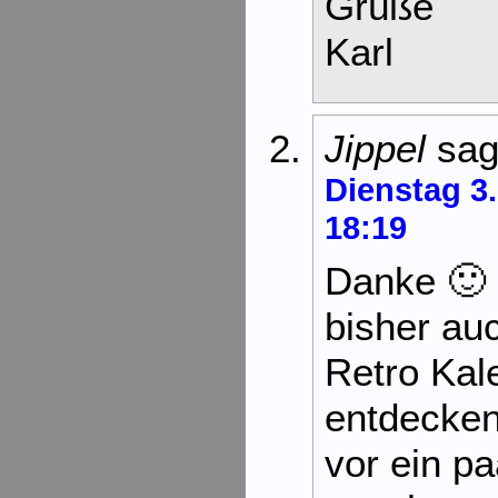
Grüße
Karl
Jippel
sag
Dienstag 3
18:19
Danke 🙂 
bisher au
Retro Kal
entdecken
vor ein p