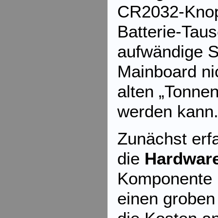
CR2032-Knopf
Batterie-Tau
aufwändige S
Mainboard ni
alten „Tonnen
werden kann
Zunächst erfa
die
Hardware
Komponente h
einen groben 