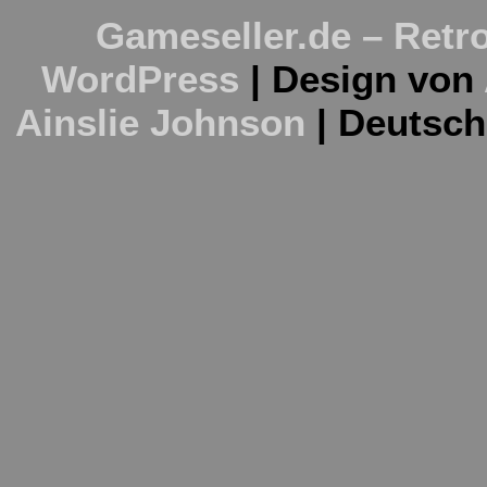
Gameseller.de – Retro
WordPress
| Design von
Ainslie Johnson
| Deutsc