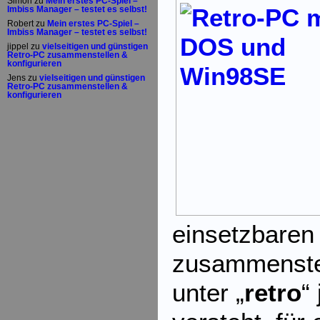
Simon
zu
Mein erstes PC-Spiel –
Imbiss Manager – testet es selbst!
Robert
zu
Mein erstes PC-Spiel –
Imbiss Manager – testet es selbst!
jippel
zu
vielseitigen und günstigen
Retro-PC zusammenstellen &
konfigurieren
Jens
zu
vielseitigen und günstigen
Retro-PC zusammenstellen &
konfigurieren
einsetzbare
zusammenstel
unter „
retro
“