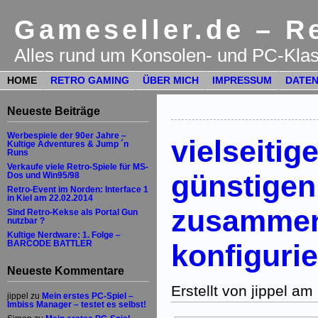
Gameseller.de – Re
Alles rund um Konsolen- und PC-Klas
HOME
RETRO GAMING
ÜBER MICH
IMPRESSUM
DATEN
Neueste Beiträge
Werbespiele der 90er Jahre –
vielseitig
Kultige Adventures & Jump ´n
Runs
Verkaufe viele Retro-Spiele für MS-
günstigen
Dos und Win95/98
Retro-Event im Norden: Interface 1
in Kiel am 22.02.2014
zusammen
Sind Retro-Kekse als Portal Gun
nutzbar ?
Kultige Nerdware: 1. Folge –
konfiguri
BARCODE BATTLER
Neueste Kommentare
Erstellt von jippel 
jippel
zu
Mein erstes PC-Spiel –
Imbiss Manager – testet es selbst!