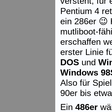
versteht, für 
Pentium 4 ret
ein 286er 😉 H
mutliboot-fäh
erschaffen we
erster Linie f
DOS
und
Wi
Windows 98
Also für Spie
90er bis etw
Ein
486er
wär