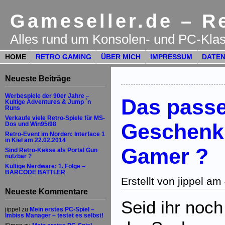
Gameseller.de – Re
Alles rund um Konsolen- und PC-Klas
HOME
RETRO GAMING
ÜBER MICH
IMPRESSUM
DATEN
Neueste Beiträge
Werbespiele der 90er Jahre –
Das pass
Kultige Adventures & Jump ´n
Runs
Verkaufe viele Retro-Spiele für MS-
Geschenk 
Dos und Win95/98
Retro-Event im Norden: Interface 1
in Kiel am 22.02.2014
Gamer ?
Sind Retro-Kekse als Portal Gun
nutzbar ?
Kultige Nerdware: 1. Folge –
BARCODE BATTLER
Erstellt von jippel a
Neueste Kommentare
Seid ihr noch
jippel
zu
Mein erstes PC-Spiel –
Imbiss Manager – testet es selbst!