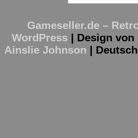
Gameseller.de – Retro
WordPress
| Design von
Ainslie Johnson
| Deutsc