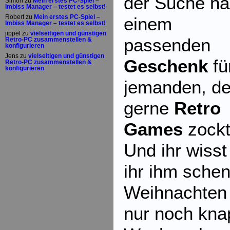
der Suche n
Simon
zu
Mein erstes PC-Spiel –
Imbiss Manager – testet es selbst!
Robert
zu
Mein erstes PC-Spiel –
einem
Imbiss Manager – testet es selbst!
jippel
zu
vielseitigen und günstigen
passenden
Retro-PC zusammenstellen &
konfigurieren
Jens
zu
vielseitigen und günstigen
Geschenk
fü
Retro-PC zusammenstellen &
konfigurieren
jemanden, de
gerne
Retro
Games
zockt
Und ihr wisst
ihr ihm schen
Weihnachten 
nur noch kna