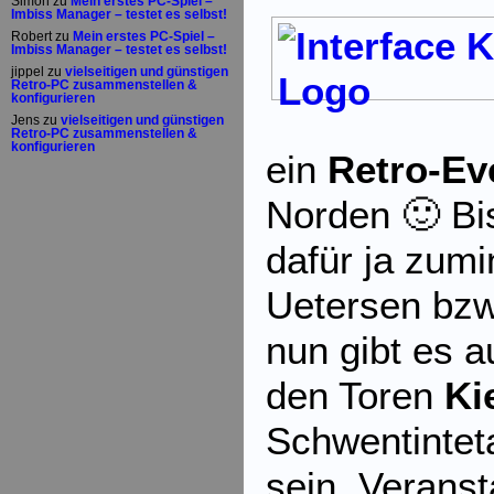
Simon
zu
Mein erstes PC-Spiel –
Imbiss Manager – testet es selbst!
Robert
zu
Mein erstes PC-Spiel –
Imbiss Manager – testet es selbst!
jippel
zu
vielseitigen und günstigen
Retro-PC zusammenstellen &
konfigurieren
Jens
zu
vielseitigen und günstigen
Retro-PC zusammenstellen &
konfigurieren
ein
Retro-Ev
Norden 🙂 B
dafür ja zum
Uetersen bz
nun gibt es a
den Toren
Ki
Schwentintet
sein. Veranst