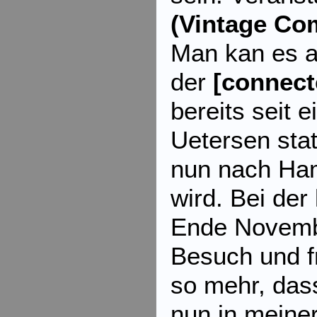
(Vintage Co
Man kan es a
der
[connect
bereits seit 
Uetersen sta
nun nach Ha
wird. Bei der
Ende Novemb
Besuch und f
so mehr, das
nun in meine