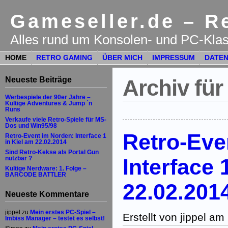
Gameseller.de – Re
Alles rund um Konsolen- und PC-Klas
HOME
RETRO GAMING
ÜBER MICH
IMPRESSUM
DATEN
Neueste Beiträge
Archiv für
Werbespiele der 90er Jahre –
Kultige Adventures & Jump ´n
Runs
Verkaufe viele Retro-Spiele für MS-
Dos und Win95/98
Retro-Eve
Retro-Event im Norden: Interface 1
in Kiel am 22.02.2014
Sind Retro-Kekse als Portal Gun
Interface 
nutzbar ?
Kultige Nerdware: 1. Folge –
BARCODE BATTLER
22.02.201
Neueste Kommentare
jippel
zu
Mein erstes PC-Spiel –
Erstellt von jippel a
Imbiss Manager – testet es selbst!