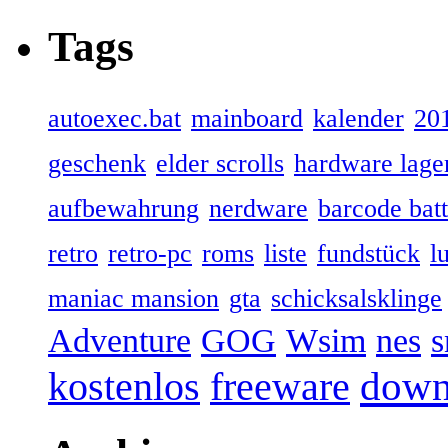
Tags
autoexec.bat
mainboard
kalender
20
geschenk
elder scrolls
hardware lage
aufbewahrung
nerdware
barcode batt
retro
retro‑pc
roms
liste
fundstück
l
maniac mansion
gta
schicksalsklinge
Adventure
GOG
Wsim
nes
s
down
kostenlos
freeware