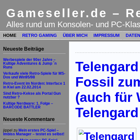
Gameseller.de – Re
Alles rund um Konsolen- und PC-Klas
HOME
RETRO GAMING
ÜBER MICH
IMPRESSUM
DATEN
Neueste Beiträge
Werbespiele der 90er Jahre –
Telengard 
Kultige Adventures & Jump ´n
Runs
Verkaufe viele Retro-Spiele für MS-
Fossil z
Dos und Win95/98
Retro-Event im Norden: Interface 1
in Kiel am 22.02.2014
(auch für 
Sind Retro-Kekse als Portal Gun
nutzbar ?
Kultige Nerdware: 1. Folge –
Telengard
BARCODE BATTLER
Neueste Kommentare
jippel
zu
Mein erstes PC-Spiel –
Imbiss Manager – testet es selbst!