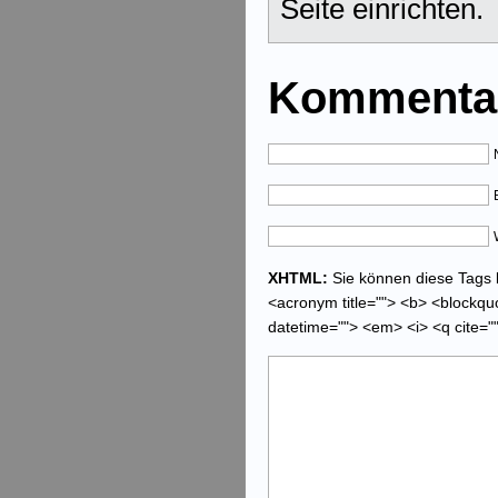
Seite einrichten.
Kommentar
XHTML:
Sie können diese Tags be
<acronym title=""> <b> <blockquo
datetime=""> <em> <i> <q cite="