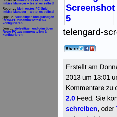
Simon
zu
Mein erstes PC-Spiel –
Imbiss Manager – testet es selbst!
Robert
zu
Mein erstes PC-Spiel –
Imbiss Manager – testet es selbst!
jippel
zu
vielseitigen und günstigen
Retro-PC zusammenstellen &
konfigurieren
telengard-scr
Jens
zu
vielseitigen und günstigen
Retro-PC zusammenstellen &
konfigurieren
Erstellt am Don
2013 um 13:01 un
Kommentare zu d
2.0
Feed. Sie kö
schreiben
, oder