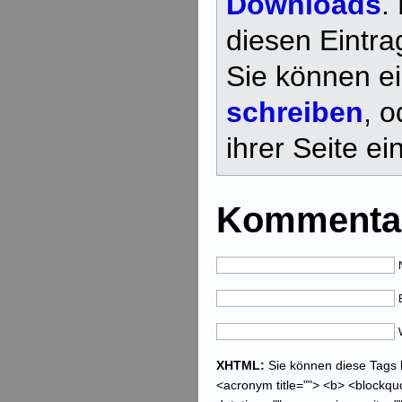
Downloads
.
diesen Eintr
Sie können e
schreiben
, 
ihrer Seite ei
Kommentar
XHTML:
Sie können diese Tags be
<acronym title=""> <b> <blockquo