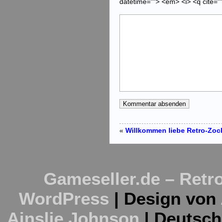
datetime=""> <em> <i> <q cite="
«
Willkommen liebe Retro-Zock
Gameseller.de – Retro
WordPress
| Design von
Ainslie Johnson
| Deutsc