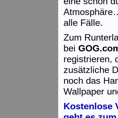
eine schön d
Atmosphäre…e
alle Fälle.
Zum Runterl
bei
GOG.co
registrieren, 
zusätzliche 
noch das Ha
Wallpaper un
Kostenlose V
geht es zum