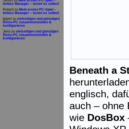
Simon
zu
Mein erstes PC-Spiel –
Imbiss Manager – testet es selbst!
Robert
zu
Mein erstes PC-Spiel –
Imbiss Manager – testet es selbst!
jippel
zu
vielseitigen und günstigen
Retro-PC zusammenstellen &
konfigurieren
Jens
zu
vielseitigen und günstigen
Retro-PC zusammenstellen &
konfigurieren
Beneath a S
herunterladen
englisch, daf
auch – ohne
wie
DosBox