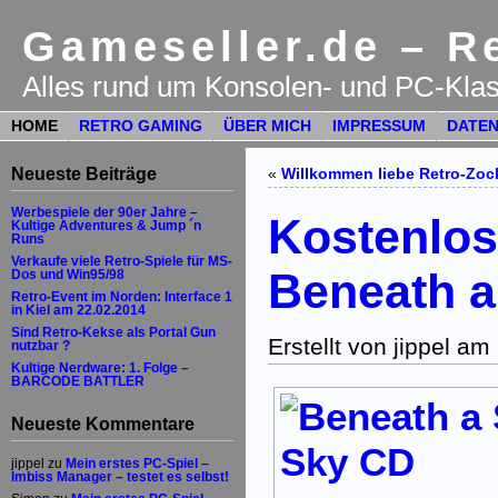
Gameseller.de – Re
Alles rund um Konsolen- und PC-Klas
HOME
RETRO GAMING
ÜBER MICH
IMPRESSUM
DATEN
Neueste Beiträge
«
Willkommen liebe Retro-Zock
Werbespiele der 90er Jahre –
Kostenlos
Kultige Adventures & Jump ´n
Runs
Verkaufe viele Retro-Spiele für MS-
Beneath a
Dos und Win95/98
Retro-Event im Norden: Interface 1
in Kiel am 22.02.2014
Sind Retro-Kekse als Portal Gun
Erstellt von jippel a
nutzbar ?
Kultige Nerdware: 1. Folge –
BARCODE BATTLER
Neueste Kommentare
jippel
zu
Mein erstes PC-Spiel –
Imbiss Manager – testet es selbst!