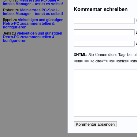
Simon
zu
Mein erstes PC-Spiel –
Imbiss Manager – testet es selbst!
Kommentar schreiben
Robert
zu
Mein erstes PC-Spiel –
Imbiss Manager – testet es selbst!
jippel
zu
vielseitigen und günstigen
Retro-PC zusammenstellen &
konfigurieren
Jens
zu
vielseitigen und günstigen
Retro-PC zusammenstellen &
konfigurieren
XHTML:
Sie können diese Tags benutze
<em> <i> <q cite=""> <s> <strike> <st