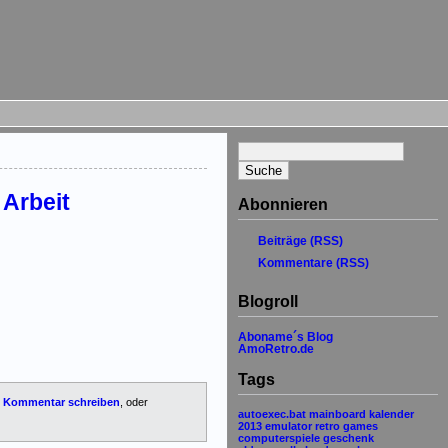
 Arbeit
Abonnieren
Beiträge (RSS)
Kommentare (RSS)
Blogroll
Aboname´s Blog
AmoRetro.de
Tags
n
Kommentar schreiben
, oder
autoexec.bat
mainboard
kalender
2013
emulator
retro games
computerspiele
geschenk