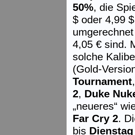
50%
, die Spi
$ oder 4,99 
umgerechnet 
4,05 € sind. 
solche Kalib
(Gold-Versio
Tournament
2
,
Duke Nuk
„neueres“ wi
Far Cry 2
. D
bis
Dienstag