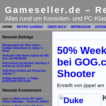
Gameseller.de – Re
Alles rund um Konsolen- und PC-Klas
HOME
RETRO GAMING
ÜBER MICH
IMPRESSUM
DATEN
Neueste Beiträge
Werbespiele der 90er Jahre –
50% Week
Kultige Adventures & Jump ´n
Runs
Verkaufe viele Retro-Spiele für MS-
bei GOG.c
Dos und Win95/98
Retro-Event im Norden: Interface 1
in Kiel am 22.02.2014
Shooter
Sind Retro-Kekse als Portal Gun
nutzbar ?
Kultige Nerdware: 1. Folge –
BARCODE BATTLER
Erstellt von jippel a
Neueste Kommentare
jippel
zu
Mein erstes PC-Spiel –
Imbiss Manager – testet es selbst!