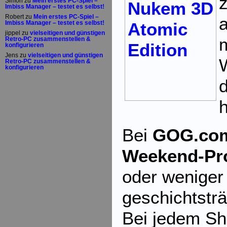
Simon
zu
Mein erstes PC-Spiel –
Imbiss Manager – testet es selbst!
Robert
zu
Mein erstes PC-Spiel –
Imbiss Manager – testet es selbst!
jippel
zu
vielseitigen und günstigen
Retro-PC zusammenstellen &
konfigurieren
Jens
zu
vielseitigen und günstigen
W
Retro-PC zusammenstellen &
konfigurieren
Bei
GOG.co
Weekend-P
oder weniger
geschichtstr
Bei jedem Sho