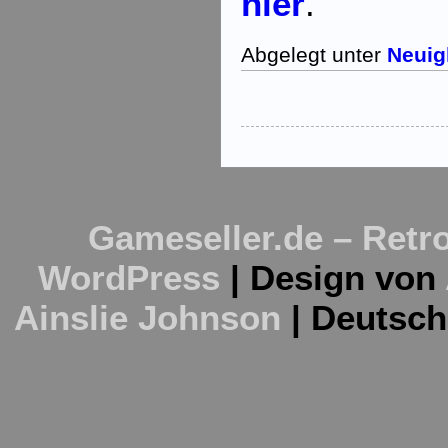
hier
.
Abgelegt unter
Neuig
Gameseller.de – Retro
WordPress
| Design von
Ainslie Johnson
| Deutsc