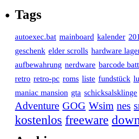
Tags
autoexec.bat
mainboard
kalender
20
geschenk
elder scrolls
hardware lage
aufbewahrung
nerdware
barcode batt
retro
retro‑pc
roms
liste
fundstück
l
maniac mansion
gta
schicksalsklinge
Adventure
GOG
Wsim
nes
s
down
kostenlos
freeware