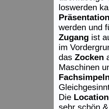
loswerden ka
Präsentatio
werden und f
Zugang
ist a
im Vordergrun
das
Zocken
a
Maschinen u
Fachsimpel
Gleichgesinn
Die
Location
sehr schön &