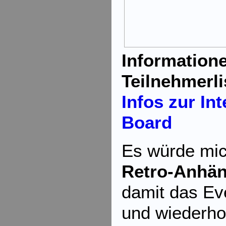
Information
Teilnehmerli
Infos zur Int
Board
Es würde mich
Retro-Anhä
damit das Eve
und wiederho