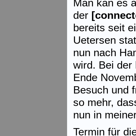
Man kan es a
der
[connect
bereits seit 
Uetersen sta
nun nach Ha
wird. Bei der
Ende Novemb
Besuch und f
so mehr, das
nun in meine
Termin für di