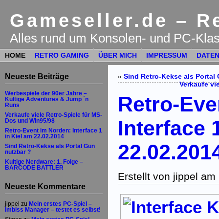
Gameseller.de – Re
Alles rund um Konsolen- und PC-Klas
HOME
RETRO GAMING
ÜBER MICH
IMPRESSUM
DATEN
Neueste Beiträge
«
Sind Retro-Kekse als Portal
Verkaufe vi
Werbespiele der 90er Jahre –
Retro-Eve
Kultige Adventures & Jump ´n
Runs
Verkaufe viele Retro-Spiele für MS-
Interface 
Dos und Win95/98
Retro-Event im Norden: Interface 1
in Kiel am 22.02.2014
22.02.201
Sind Retro-Kekse als Portal Gun
nutzbar ?
Kultige Nerdware: 1. Folge –
BARCODE BATTLER
Erstellt von jippel a
Neueste Kommentare
jippel
zu
Mein erstes PC-Spiel –
Imbiss Manager – testet es selbst!