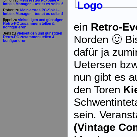
Simon
zu
Mein erstes PC-Spiel –
Imbiss Manager – testet es selbst!
Robert
zu
Mein erstes PC-Spiel –
Imbiss Manager – testet es selbst!
jippel
zu
vielseitigen und günstigen
ein
Retro-Ev
Retro-PC zusammenstellen &
konfigurieren
Jens
zu
vielseitigen und günstigen
Norden 🙂 B
Retro-PC zusammenstellen &
konfigurieren
dafür ja zum
Uetersen bz
nun gibt es a
den Toren
Ki
Schwentintet
sein. Veranst
(Vintage Co