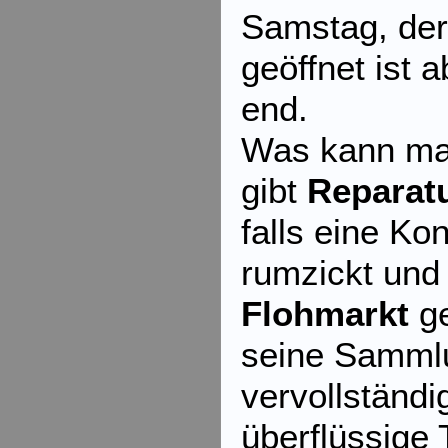
Samstag, de
geöffnet ist 
end.
Was kann ma
gibt
Reparat
falls eine Ko
rumzickt und 
Flohmarkt
ge
seine Samml
vervollständi
überflüssige 