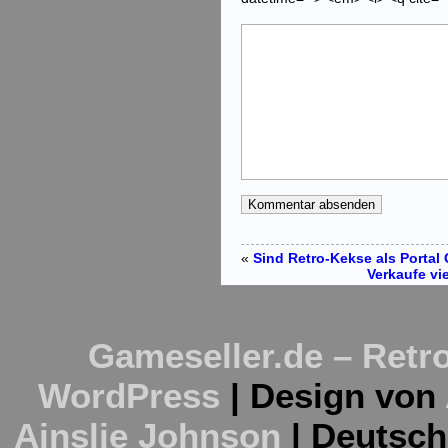
«
Sind Retro-Kekse als Portal
Verkaufe vi
Gameseller.de – Retro
WordPress
| Design von
Ainslie Johnson
| Deutsc