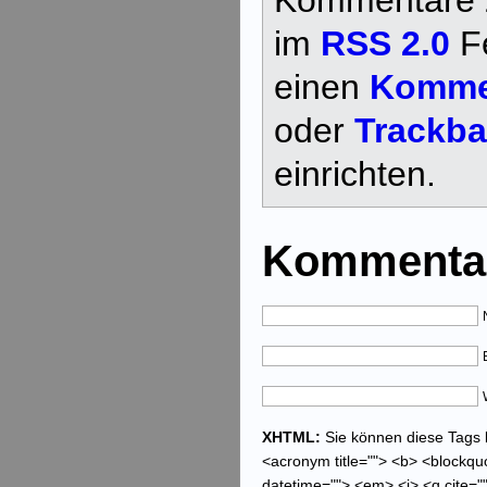
Kommentare z
im
RSS 2.0
Fe
einen
Kommen
oder
Trackb
einrichten.
Kommentar
XHTML:
Sie können diese Tags be
<acronym title=""> <b> <blockquo
datetime=""> <em> <i> <q cite="