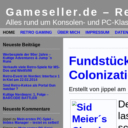
Gameseller.de – Re
Alles rund um Konsolen- und PC-Klas
HOME
RETRO GAMING
ÜBER MICH
IMPRESSUM
DATEN
Neueste Beiträge
Werbespiele der 90er Jahre –
Fundstüc
Kultige Adventures & Jump ´n
Runs
Verkaufe viele Retro-Spiele für MS-
Colonizat
Dos und Win95/98
Retro-Event im Norden: Interface 1
in Kiel am 22.02.2014
Sind Retro-Kekse als Portal Gun
Erstellt von jippel a
nutzbar ?
Kultige Nerdware: 1. Folge –
BARCODE BATTLER
D
Neueste Kommentare
la
jippel
zu
Mein erstes PC-Spiel –
Imbiss Manager – testet es selbst!
s