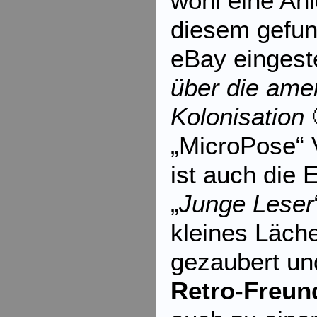
wohl eine An
diesem gefun
eBay eingeste
über die ame
Kolonisation

„MicroPose“ 
ist auch die E
„
Junge Leser
kleines Läche
gezaubert un
Retro-Freun