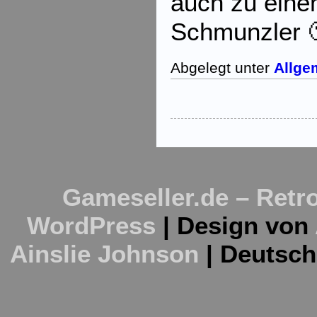
auch zu eine
Schmunzler 
Abgelegt unter
Allge
Gameseller.de – Retro
WordPress
| Design von
Ainslie Johnson
| Deutsc