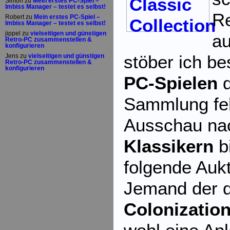
Simon
zu
Mein erstes PC-Spiel –
Imbiss Manager – testet es selbst!
R
Robert
zu
Mein erstes PC-Spiel –
Imbiss Manager – testet es selbst!
jippel
zu
vielseitigen und günstigen
au
Retro-PC zusammenstellen &
konfigurieren
stöber ich b
Jens
zu
vielseitigen und günstigen
Retro-PC zusammenstellen &
konfigurieren
PC-Spielen
d
Sammlung feh
Ausschau n
Klassikern
bi
folgende Auk
Jemand der d
Colonizatio